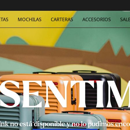
TAS
MOCHILAS
CARTERAS
ACCESORIOS
SAL
 SENTI
link no está disponible y no lo pudimos enco