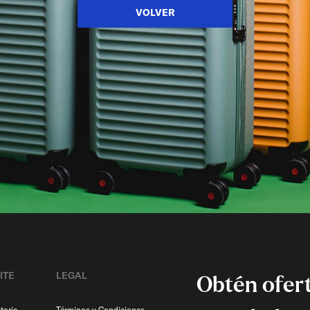
VOLVER
ITE
LEGAL
Obtén ofert
toria
Términos y Condiciones