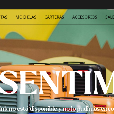
TAS
MOCHILAS
CARTERAS
ACCESORIOS
SAL
 SENTI
link no está disponible y no lo pudimos enco