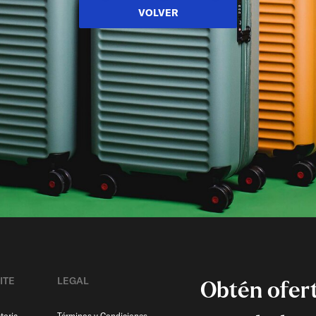
VOLVER
ITE
LEGAL
Obtén ofert
toria
Términos y Condiciones