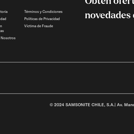
Obtén ofert
toria
Términos y Condiciones
novedades 
idad
Políticas de Privacidad
on
Víctima de Fraude
tas
n Nosotros
© 2024 SAMSONITE CHILE, S.A.| Av. Manqu